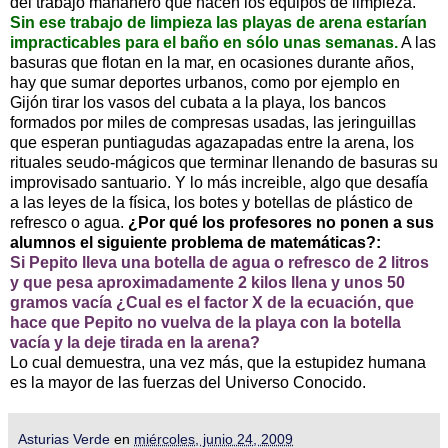
del trabajo mañanero que hacen los equipos de limpieza.
Sin ese trabajo de limpieza las playas de arena estarían
impracticables para el baño en sólo unas semanas.
A las
basuras que flotan en la mar, en ocasiones durante años,
hay que sumar deportes urbanos, como por ejemplo en
Gijón tirar los vasos del cubata a la playa, los bancos
formados por miles de compresas usadas, las jeringuillas
que esperan puntiagudas agazapadas entre la arena, los
rituales seudo-mágicos que terminar llenando de basuras su
improvisado santuario. Y lo más increible, algo que desafía
a las leyes de la física, los botes y botellas de plástico de
refresco o agua.
¿Por qué los profesores no ponen a sus
alumnos el siguiente problema de matemáticas?:
Si Pepito lleva una botella de agua o refresco de 2 litros
y que pesa aproximadamente 2 kilos llena y unos 50
gramos vacía ¿Cual es el factor X de la ecuación, que
hace que Pepito no vuelva de la playa con la botella
vacía y la deje tirada en la arena?
Lo cual demuestra, una vez más, que la estupidez humana
es la mayor de las fuerzas del Universo Conocido.
Asturias Verde
en
miércoles, junio 24, 2009